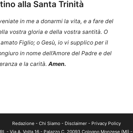
ino alla Santa Trinità
 veniate in me a donarmi la vita, e a fare del
a vostra gloria e della vostra santit
à.
O
o amato Figlio;
o Gesù, io vi supplico per il
congiuro in nome dell’Amore del Padre e del
eranza e la carit
à.
Amen.
Redazione
-
Chi Siamo
-
Disclaimer
-
Privacy Policy
RL - Via A. Volta 16 - Palazzo C, 20093 Cologno Monzese (MI) - 