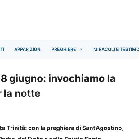
TI
APPARIZIONI
PREGHIERE
MIRACOLI E TESTIM
28 giugno: invochiamo la
 la notte
nta Trinità: con la preghiera di Sant’Agostino,