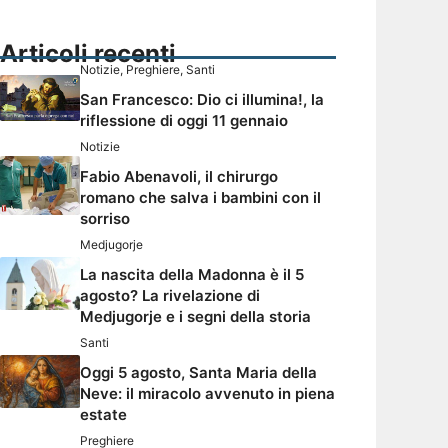
Articoli recenti
Notizie
,
Preghiere
,
Santi
San Francesco: Dio ci illumina!, la
riflessione di oggi 11 gennaio
Notizie
Fabio Abenavoli, il chirurgo
romano che salva i bambini con il
sorriso
Medjugorje
La nascita della Madonna è il 5
agosto? La rivelazione di
Medjugorje e i segni della storia
Santi
Oggi 5 agosto, Santa Maria della
Neve: il miracolo avvenuto in piena
estate
Preghiere