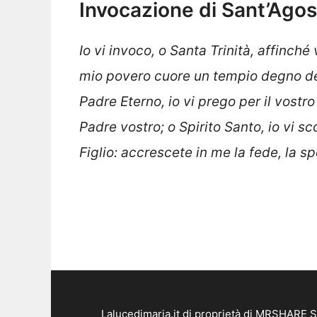
Invocazione di Sant’Agost
Io vi invoco, o Santa Trinità, affinché
mio povero cuore un tempio degno dell
Padre Eterno, io vi prego per il vostr
Padre vostro; o Spirito Sant
o, io vi s
Figlio: accrescete in me la fede, la sp
Lalucedimaria.it di proprietà di MRSHARE S