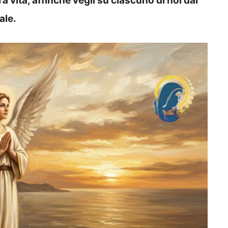
a vita, affinché vegli su ciascuno di noi dal
ale.