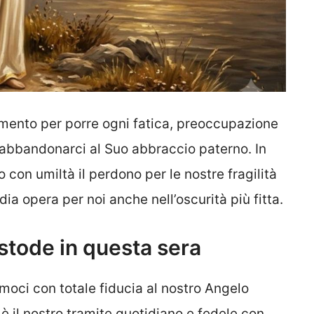
mento per porre ogni fatica, preoccupazione
d abbandonarci al Suo abbraccio paterno. In
con umiltà il perdono per le nostre fragilità
ia opera per noi anche nell’oscurità più fitta.
stode in questa sera
amoci con totale fiducia al nostro Angelo
 è il nostro tramite quotidiano e fedele con