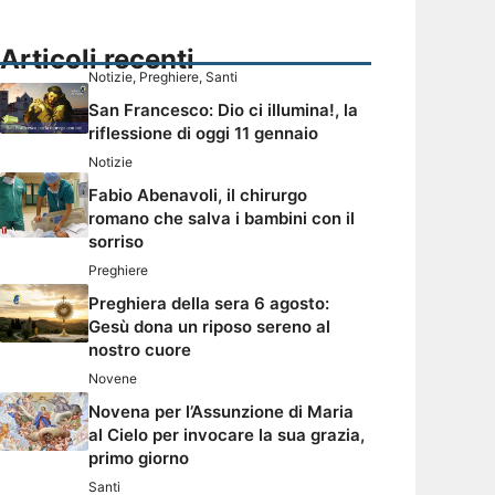
Articoli recenti
Notizie
,
Preghiere
,
Santi
San Francesco: Dio ci illumina!, la
riflessione di oggi 11 gennaio
Notizie
Fabio Abenavoli, il chirurgo
romano che salva i bambini con il
sorriso
Preghiere
Preghiera della sera 6 agosto:
Gesù dona un riposo sereno al
nostro cuore
Novene
Novena per l’Assunzione di Maria
al Cielo per invocare la sua grazia,
primo giorno
Santi