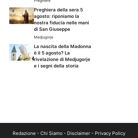
Preghiere
Preghiera della sera 5
agosto: riponiamo la
nostra fiducia nelle mani
di San Giuseppe
Medjugorje
La nascita della Madonna
è il 5 agosto? La
rivelazione di Medjugorje
e i segni della storia
Redazione
-
Chi Siamo
-
Disclaimer
-
Privacy Policy