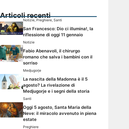
Articoli recenti
Notizie
,
Preghiere
,
Santi
San Francesco: Dio ci illumina!, la
riflessione di oggi 11 gennaio
Notizie
Fabio Abenavoli, il chirurgo
romano che salva i bambini con il
sorriso
Medjugorje
La nascita della Madonna è il 5
agosto? La rivelazione di
Medjugorje e i segni della storia
Santi
Oggi 5 agosto, Santa Maria della
Neve: il miracolo avvenuto in piena
estate
Preghiere