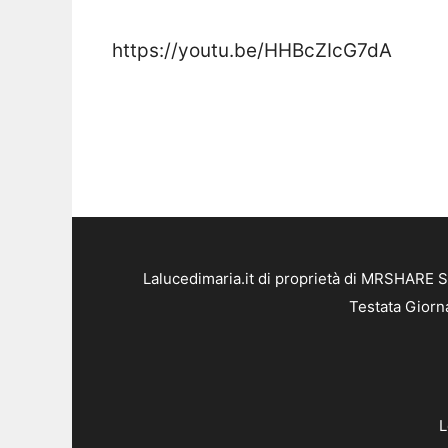
https://youtu.be/HHBcZIcG7dA
Lalucedimaria.it di proprietà di MRSHARE S
Testata Giorn
L