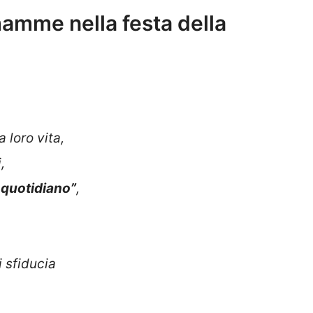
mamme nella festa della
loro vita,
,
e quotidiano”
,
 sfiducia