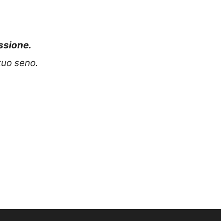
issione.
tuo seno.