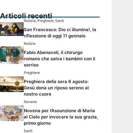
Articoli recenti
Notizie
,
Preghiere
,
Santi
San Francesco: Dio ci illumina!, la
riflessione di oggi 11 gennaio
Notizie
Fabio Abenavoli, il chirurgo
romano che salva i bambini con il
sorriso
Preghiere
Preghiera della sera 6 agosto:
Gesù dona un riposo sereno al
nostro cuore
Novene
Novena per l’Assunzione di Maria
al Cielo per invocare la sua grazia,
primo giorno
Santi