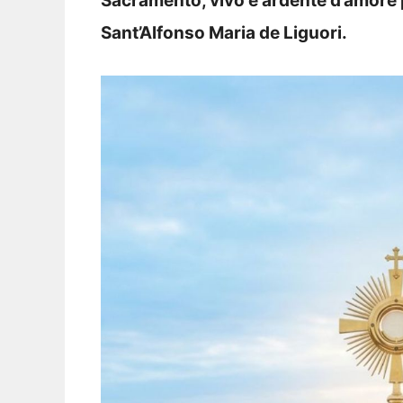
Sacramento, vivo e ardente d’amore p
Sant’Alfonso Maria de Liguori.