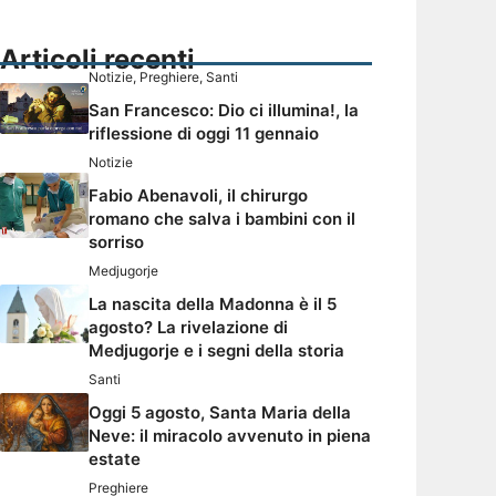
Articoli recenti
Notizie
,
Preghiere
,
Santi
San Francesco: Dio ci illumina!, la
riflessione di oggi 11 gennaio
Notizie
Fabio Abenavoli, il chirurgo
romano che salva i bambini con il
sorriso
Medjugorje
La nascita della Madonna è il 5
agosto? La rivelazione di
Medjugorje e i segni della storia
Santi
Oggi 5 agosto, Santa Maria della
Neve: il miracolo avvenuto in piena
estate
Preghiere