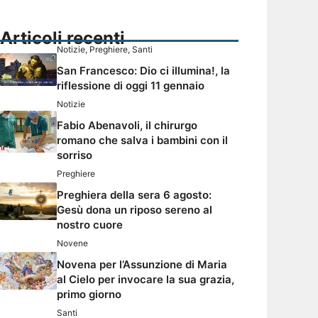
Articoli recenti
Notizie
,
Preghiere
,
Santi
San Francesco: Dio ci illumina!, la
riflessione di oggi 11 gennaio
Notizie
Fabio Abenavoli, il chirurgo
romano che salva i bambini con il
sorriso
Preghiere
Preghiera della sera 6 agosto:
Gesù dona un riposo sereno al
nostro cuore
Novene
Novena per l’Assunzione di Maria
al Cielo per invocare la sua grazia,
primo giorno
Santi