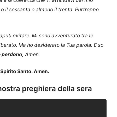
tà e la coerenza che Ti attendevi dal mio
 o il sessanta o almeno il trenta. Purtroppo
saputi evitare. Mi sono avventurato tra le
berato. Ma ho desiderato la Tua parola. E so
e perdono,
Amen.
o Spirito Santo. Amen.
 nostra preghiera della sera