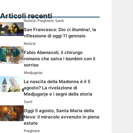
Articoli recenti
Notizie
,
Preghiere
,
Santi
San Francesco: Dio ci illumina!, la
riflessione di oggi 11 gennaio
Notizie
Fabio Abenavoli, il chirurgo
romano che salva i bambini con il
sorriso
Medjugorje
La nascita della Madonna è il 5
agosto? La rivelazione di
Medjugorje e i segni della storia
Santi
Oggi 5 agosto, Santa Maria della
Neve: il miracolo avvenuto in piena
estate
Preghiere