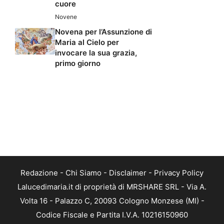
cuore
Novene
Novena per l’Assunzione di
Maria al Cielo per
invocare la sua grazia,
primo giorno
Redazione
-
Chi Siamo
-
Disclaimer
-
Privacy Policy
Lalucedimaria.it di proprietà di MRSHARE SRL - Via A.
Volta 16 - Palazzo C, 20093 Cologno Monzese (MI) -
Codice Fiscale e Partita I.V.A. 10216150960