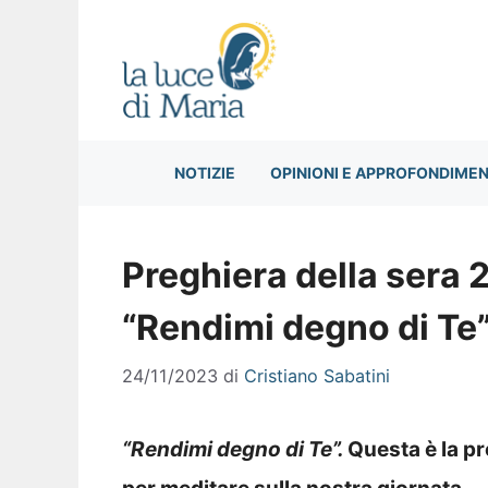
Vai
al
contenuto
NOTIZIE
OPINIONI E APPROFONDIMEN
Preghiera della sera
“Rendimi degno di Te
24/11/2023
di
Cristiano Sabatini
“Rendimi degno di Te”
.
Q
uesta è la p