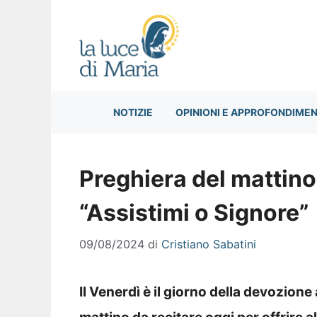
Vai
al
contenuto
NOTIZIE
OPINIONI E APPROFONDIMEN
Preghiera del mattino
“Assistimi o Signore”
09/08/2024
di
Cristiano Sabatini
Il Venerdì è il giorno della devozione