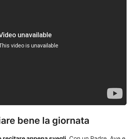
iare bene la giornata
 recitare appena svegli
. Con un Padre, Ave e