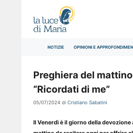
Vai
al
contenuto
NOTIZIE
OPINIONI E APPROFONDIMEN
Preghiera del mattino
“Ricordati di me”
05/07/2024
di
Cristiano Sabatini
Il Venerdì è il giorno della devozione