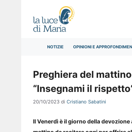
Vai
al
contenuto
NOTIZIE
OPINIONI E APPROFONDIMEN
Preghiera del mattino
“Insegnami il rispetto
20/10/2023
di
Cristiano Sabatini
Il Venerdì è il giorno della devozione