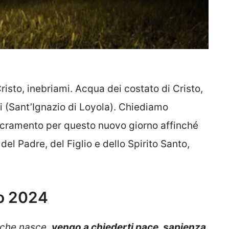
risto, inebriami. Acqua dei costato di Cristo,
i (Sant’Ignazio di Loyola). Chiediamo
acramento per questo nuovo giorno affinché
el Padre, del Figlio e dello Spirito Santo,
no 2024
o che nasce,
vengo a chiederti pace, sapienza