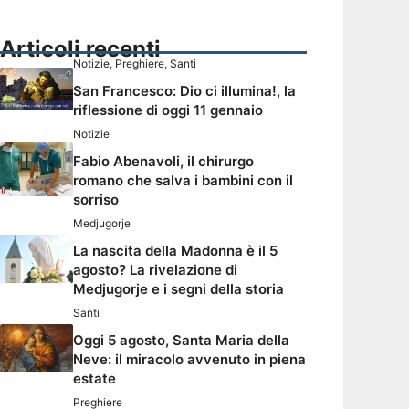
Articoli recenti
Notizie
,
Preghiere
,
Santi
San Francesco: Dio ci illumina!, la
riflessione di oggi 11 gennaio
Notizie
Fabio Abenavoli, il chirurgo
romano che salva i bambini con il
sorriso
Medjugorje
La nascita della Madonna è il 5
agosto? La rivelazione di
Medjugorje e i segni della storia
Santi
Oggi 5 agosto, Santa Maria della
Neve: il miracolo avvenuto in piena
estate
Preghiere