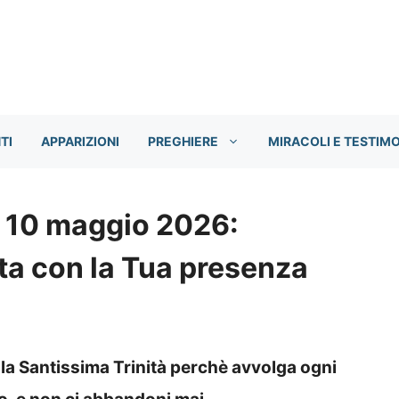
TI
APPARIZIONI
PREGHIERE
MIRACOLI E TESTIM
o 10 maggio 2026:
ita con la Tua presenza
lla Santissima Trinità perchè avvolga ogni