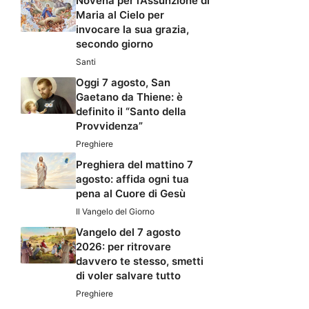
Novena per l’Assunzione di
Maria al Cielo per
invocare la sua grazia,
secondo giorno
Santi
Oggi 7 agosto, San
Gaetano da Thiene: è
definito il “Santo della
Provvidenza”
Preghiere
Preghiera del mattino 7
agosto: affida ogni tua
pena al Cuore di Gesù
Il Vangelo del Giorno
Vangelo del 7 agosto
2026: per ritrovare
davvero te stesso, smetti
di voler salvare tutto
Preghiere