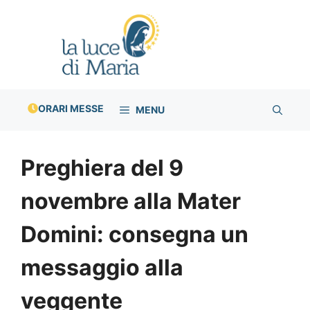
Vai
al
contenuto
ORARI MESSE
MENU
Preghiera del 9
novembre alla Mater
Domini: consegna un
messaggio alla
veggente