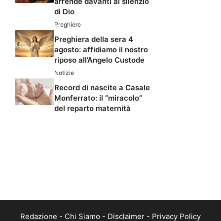
arrende davanti al silenzio
di Dio
Preghiere
Preghiera della sera 4
agosto: affidiamo il nostro
riposo all’Angelo Custode
Notizie
Record di nascite a Casale
Monferrato: il “miracolo”
del reparto maternità
Redazione
-
Chi Siamo
-
Disclaimer
-
Privacy Policy