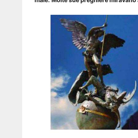
male.
Molte sue preghiere miravano a 