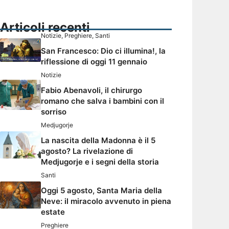
Articoli recenti
Notizie
,
Preghiere
,
Santi
San Francesco: Dio ci illumina!, la
riflessione di oggi 11 gennaio
Notizie
Fabio Abenavoli, il chirurgo
romano che salva i bambini con il
sorriso
Medjugorje
La nascita della Madonna è il 5
agosto? La rivelazione di
Medjugorje e i segni della storia
Santi
Oggi 5 agosto, Santa Maria della
Neve: il miracolo avvenuto in piena
estate
Preghiere