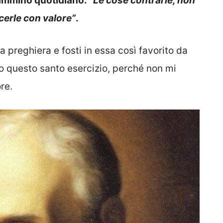
 cammino quotidiano:
“Le cose contrarie, non
cerle con valore”
.
a preghiera e fosti in essa così favorito da
rso questo santo esercizio, perché non mi
re.