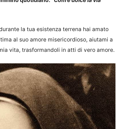
 cammino quotidiano:
“Com’è dolce la via
urante la tua esistenza terrena hai amato
ittima al suo amore misericordioso, aiutami a
 mia vita, trasformandoli in atti di vero amore.