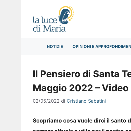
Vai
al
contenuto
NOTIZIE
OPINIONI E APPROFONDIMEN
Il Pensiero di Santa T
Maggio 2022 – Video
02/05/2022
di
Cristiano Sabatini
Scopriamo cosa vuole dirci il santo 