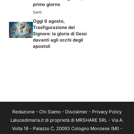
primo giorno
Santi
Oggi 6 agosto,
Trasfigurazione del
Signore: la gloria di Gesù
davanti agli occhi degli
apostoli
Redazione
-
Chi Siamo
-
Disclaimer
-
Privacy Policy
Lalucedimaria.it di proprietà di MRSHARE SRL - Via A.
Volta 16 - Palazzo C, 20093 Cologno Monzese (MI) -