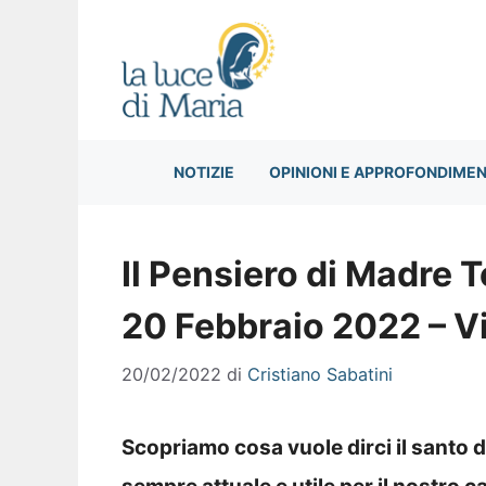
Vai
al
contenuto
NOTIZIE
OPINIONI E APPROFONDIMEN
Il Pensiero di Madre T
20 Febbraio 2022 – V
20/02/2022
di
Cristiano Sabatini
Scopriamo cosa vuole dirci il santo 