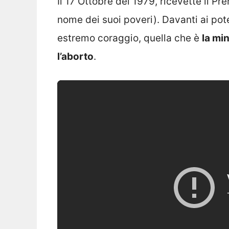
Il 17 Ottobre del 1979, ricevette il P
nome dei suoi poveri). Davanti ai pot
estremo coraggio, quella che è
la mi
l’aborto
.