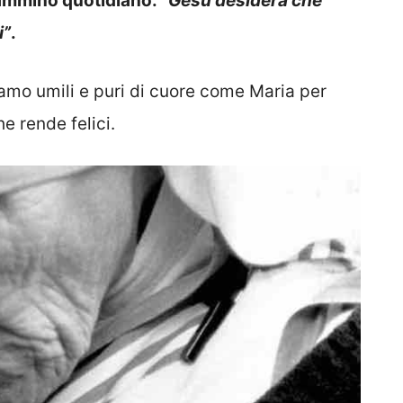
 cammino quotidiano:
“Gesù desidera che
i”
.
amo umili e puri di cuore come Maria per
e rende felici.