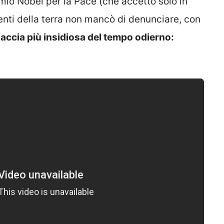
remio Nobel per la Pace (che accettò solo in
enti della terra non mancò di denunciare, con
naccia più insidiosa del tempo odierno: