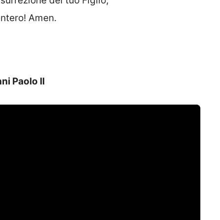
surrezione del tuo Figlio,
intero! Amen.
ni Paolo II