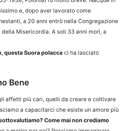
05-1938, Polonia) fu molto breve. Nacque in
chissimo e, dopo aver lavorato come
estanti, a 20 anni entrò nella Congregazione
della Misericordia. A soli 33 anni morì, a
o, questa Suora polacca
ci ha lasciato
mo Bene
i affetti più cari, quelli da creare e coltivare
usciamo a capacitarci che esiste un amore più
sottovalutiamo? Come mai non crediamo
fino a morire per noi? Possiamo immaginare