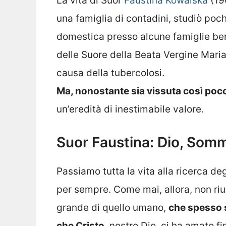
La vita di Suor
Faustina Kowalska
(19
una famiglia di contadini, studiò po
domestica presso alcune famiglie ben
delle Suore della Beata Vergine Maria 
causa della tubercolosi.
Ma, nonostante sia vissuta così poc
un’eredità di inestimabile valore.
Suor Faustina: Dio, Som
Passiamo tutta la vita alla ricerca degl
per sempre. Come mai, allora, non ri
grande di quello umano,
che spesso 
che Cristo
, nostro Dio, ci ha amato 