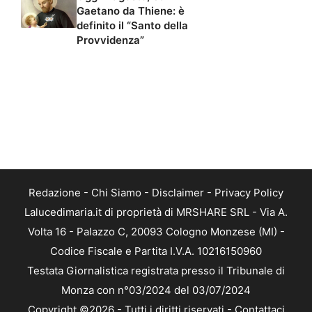
Gaetano da Thiene: è
definito il “Santo della
Provvidenza”
Redazione
-
Chi Siamo
-
Disclaimer
-
Privacy Policy
Lalucedimaria.it di proprietà di MRSHARE SRL - Via A.
Volta 16 - Palazzo C, 20093 Cologno Monzese (MI) -
Codice Fiscale e Partita I.V.A. 10216150960
Testata Giornalistica registrata presso il Tribunale di
Monza con n°03/2024 del 03/07/2024
Copyright ©2026 - Tutti i diritti riservati -
Contattaci