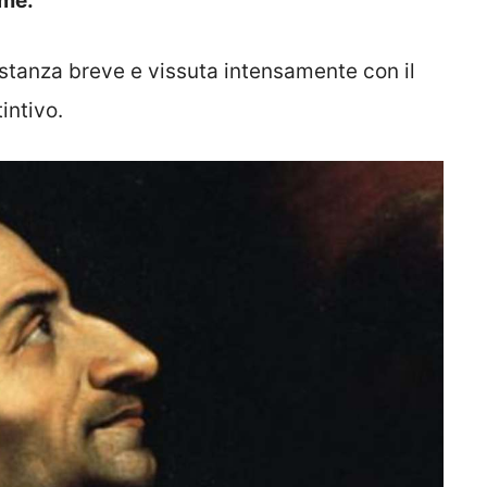
ime.
stanza breve e vissuta intensamente con il
intivo.