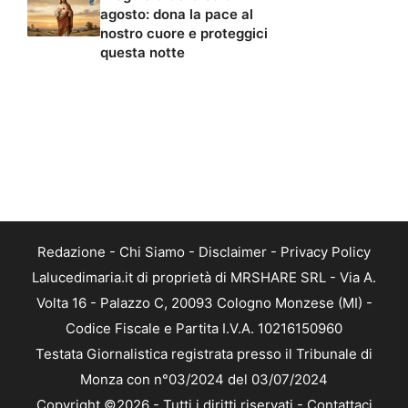
agosto: dona la pace al
nostro cuore e proteggici
questa notte
Redazione
-
Chi Siamo
-
Disclaimer
-
Privacy Policy
Lalucedimaria.it di proprietà di MRSHARE SRL - Via A.
Volta 16 - Palazzo C, 20093 Cologno Monzese (MI) -
Codice Fiscale e Partita I.V.A. 10216150960
Testata Giornalistica registrata presso il Tribunale di
Monza con n°03/2024 del 03/07/2024
Copyright ©2026 - Tutti i diritti riservati -
Contattaci