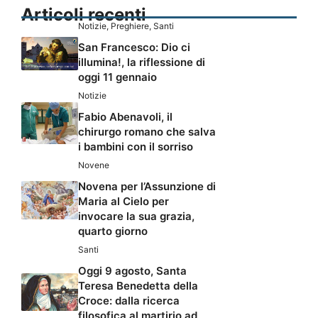
Articoli recenti
Notizie
,
Preghiere
,
Santi
San Francesco: Dio ci
illumina!, la riflessione di
oggi 11 gennaio
Notizie
Fabio Abenavoli, il
chirurgo romano che salva
i bambini con il sorriso
Novene
Novena per l’Assunzione di
Maria al Cielo per
invocare la sua grazia,
quarto giorno
Santi
Oggi 9 agosto, Santa
Teresa Benedetta della
Croce: dalla ricerca
filosofica al martirio ad