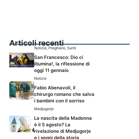
Articoli recenti
Notizie
,
Preghiere
,
Santi
San Francesco: Dio ci
illumina!, la riflessione di
oggi 11 gennaio
Notizie
Fabio Abenavoli, il
chirurgo romano che salva
i bambini con il sorriso
Medjugorje
La nascita della Madonna
è il 5 agosto? La
rivelazione di Medjugorje
e i segni della storia