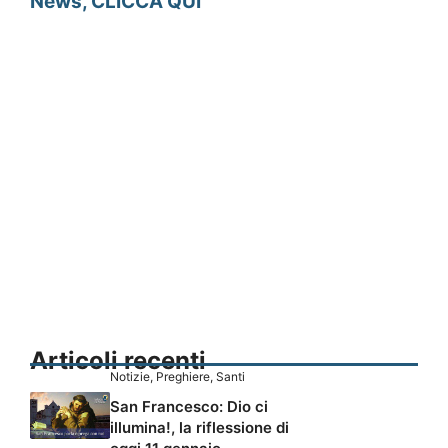
News, CLICCA QUI
Articoli recenti
Notizie
,
Preghiere
,
Santi
San Francesco: Dio ci
illumina!, la riflessione di