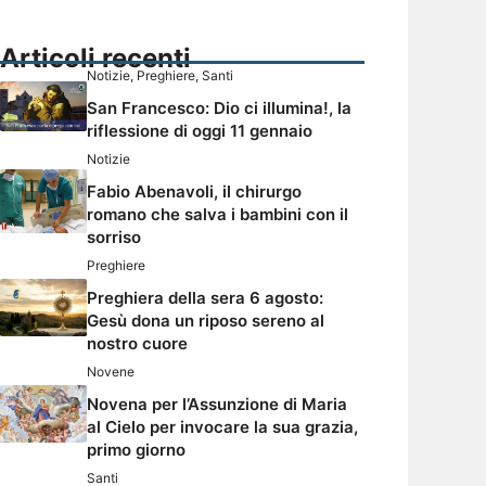
Articoli recenti
Notizie
,
Preghiere
,
Santi
San Francesco: Dio ci illumina!, la
riflessione di oggi 11 gennaio
Notizie
Fabio Abenavoli, il chirurgo
romano che salva i bambini con il
sorriso
Preghiere
Preghiera della sera 6 agosto:
Gesù dona un riposo sereno al
nostro cuore
Novene
Novena per l’Assunzione di Maria
al Cielo per invocare la sua grazia,
primo giorno
Santi