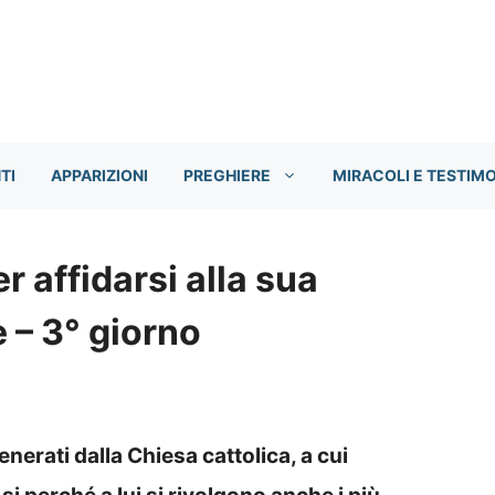
TI
APPARIZIONI
PREGHIERE
MIRACOLI E TESTIM
 affidarsi alla sua
 – 3° giorno
 venerati dalla Chiesa cattolica, a cui