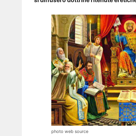
si diffusero dottrine ritenute eretich
photo web source