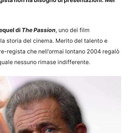
 regista non ha bisogno di presentazioni: Mel
sequel di
The Passion
, uno dei film
a storia del cinema. Merito del talento e
tore-regista che nell’ormai lontano 2004 regalò
quale nessuno rimase indifferente.