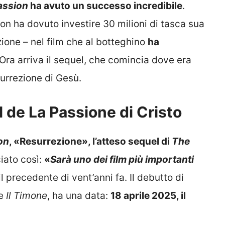
assion
ha avuto un successo incredibile
.
n ha dovuto investire 30 milioni di tasca sua
zione – nel film che al botteghino
ha
 Ora arriva il sequel, che comincia dove era
surrezione di Gesù.
 de La Passione di Cristo
on
, «Resurrezione», l’atteso sequel di
The
iato così:
«
Sarà uno dei film più importanti
 il precedente di vent’anni fa. Il debutto di
e
Il Timone
, ha una data:
18 aprile 2025, il