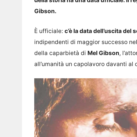
della storia ha una data ufficiale. Il
Gibson.
È ufficiale:
c’è la data dell’uscita del 
indipendenti di maggior successo nell
della caparbietà di
Mel Gibson
, l’at
all’umanità un capolavoro davanti al 