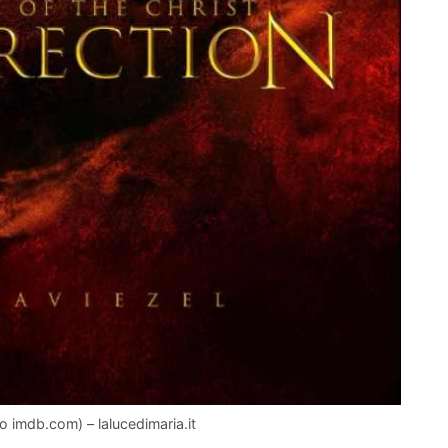
o imdb.com) – lalucedimaria.it