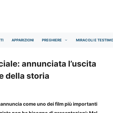
TI
APPARIZIONI
PREGHIERE
MIRACOLI E TESTIM
ciale: annunciata l’uscita
e della storia
si annuncia come uno dei film più importanti