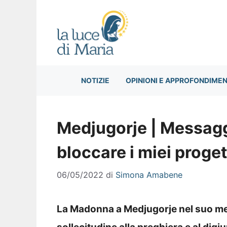
Vai
al
contenuto
NOTIZIE
OPINIONI E APPROFONDIMEN
Medjugorje | Messagg
bloccare i miei proget
06/05/2022
di
Simona Amabene
La Madonna a Medjugorje nel suo mes