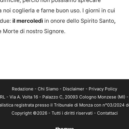
ifficile, perciò non possiamo sprecare
noi coglierla e farne buon uso. I giorni in cui
due:
il mercoledì
in onore dello Spirito Santo
,
e Morte di nostro Signore.
Redazione
-
Chi Siamo
-
Disclaimer
-
Privacy Policy
RL - Via A. Volta 16 - Palazzo C, 20093 Cologno Monzese (MI) - 
alistica registrata presso il Tribunale di Monza con n°03/2024 
Copyright ©2026 - Tutti i diritti riservati -
Contattaci