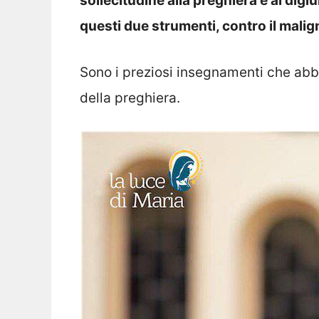
sollecitudine alla preghiera e al digi
questi due
strumenti, contro il malig
Sono i preziosi insegnamenti che abbi
della preghiera.