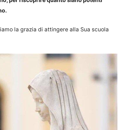
uno, per riscoprire quanto siano potenti
no.
amo la grazia di attingere alla Sua scuola