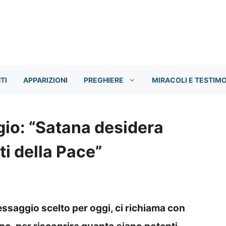
TI
APPARIZIONI
PREGHIERE
MIRACOLI E TESTIM
io: “Satana desidera
ti della Pace”
saggio scelto per oggi, ci
richiama con