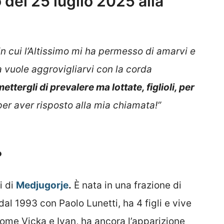
del 25 luglio 2025 alla
 in cui l’Altissimo mi ha permesso di amarvi e
na vuole aggrovigliarvi con la corda
ttergli di prevalere ma lottate, figlioli, per
per aver risposto alla mia chiamata!”
?
i di
Medjugorje
.
È nata in una frazione di
 dal 1993 con Paolo Lunetti, ha 4 figli e vive
 come Vicka e Ivan, ha ancora l’apparizione