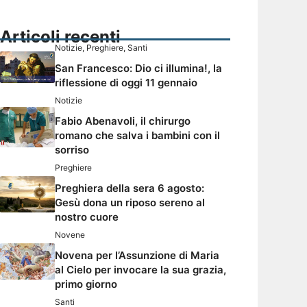
Articoli recenti
Notizie
,
Preghiere
,
Santi
San Francesco: Dio ci illumina!, la
riflessione di oggi 11 gennaio
Notizie
Fabio Abenavoli, il chirurgo
romano che salva i bambini con il
sorriso
Preghiere
Preghiera della sera 6 agosto:
Gesù dona un riposo sereno al
nostro cuore
Novene
Novena per l’Assunzione di Maria
al Cielo per invocare la sua grazia,
primo giorno
Santi