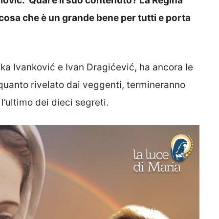
lovic. Qual è il suo contenuto? La Regina
lcosa che è un grande bene per tutti e porta
ka Ivanković e Ivan Dragićević, ha ancora le
quanto rivelato dai veggenti, termineranno
’ultimo dei dieci segreti.