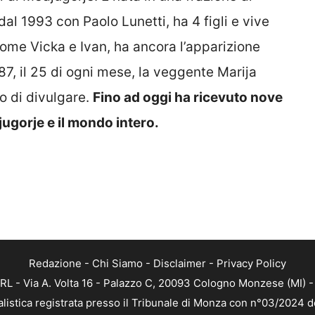
 dal 1993 con Paolo Lunetti, ha 4 figli e vive
 come Vicka e Ivan, ha ancora l’apparizione
87, il 25 di ogni mese, la veggente Marija
o di divulgare.
Fino ad oggi ha ricevuto nove
ugorje e il mondo intero.
Redazione
-
Chi Siamo
-
Disclaimer
-
Privacy Policy
RL - Via A. Volta 16 - Palazzo C, 20093 Cologno Monzese (MI) - 
alistica registrata presso il Tribunale di Monza con n°03/2024 