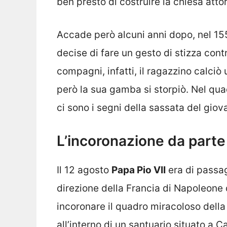
ben presto di costruire la chiesa atto
Accade però alcuni anni dopo, nel 15
decise di fare un gesto di stizza cont
compagni, infatti, il ragazzino calciò
però la sua gamba si storpiò. Nel qu
ci sono i segni della sassata del giov
L’incoronazione da parte 
Il 12 agosto
Papa Pio VII
era di passag
direzione della Francia di Napoleone d
incoronare il quadro miracoloso dell
all’interno di un santuario situato a 