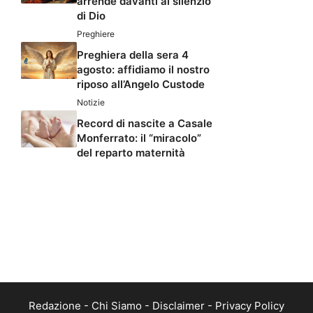
arrende davanti al silenzio
di Dio
Preghiere
Preghiera della sera 4
agosto: affidiamo il nostro
riposo all’Angelo Custode
Notizie
Record di nascite a Casale
Monferrato: il “miracolo”
del reparto maternità
Redazione
-
Chi Siamo
-
Disclaimer
-
Privacy Policy