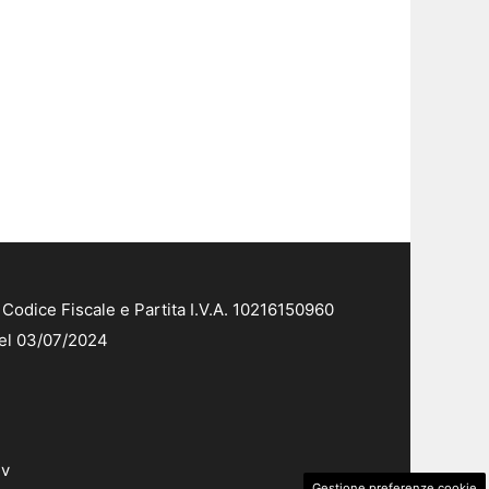
Codice Fiscale e Partita I.V.A. 10216150960
del 03/07/2024
dv
Gestione preferenze cookie