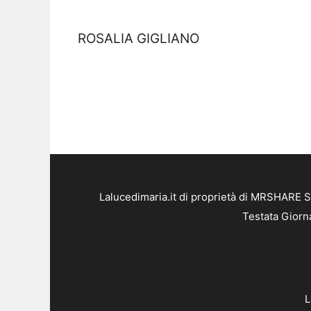
ROSALIA GIGLIANO
Lalucedimaria.it di proprietà di MRSHARE S
Testata Giorn
L