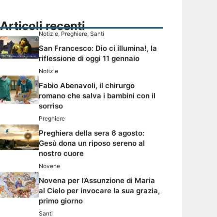
Articoli recenti
Notizie
,
Preghiere
,
Santi
San Francesco: Dio ci illumina!, la
riflessione di oggi 11 gennaio
Notizie
Fabio Abenavoli, il chirurgo
romano che salva i bambini con il
sorriso
Preghiere
Preghiera della sera 6 agosto:
Gesù dona un riposo sereno al
nostro cuore
Novene
Novena per l’Assunzione di Maria
al Cielo per invocare la sua grazia,
primo giorno
Santi