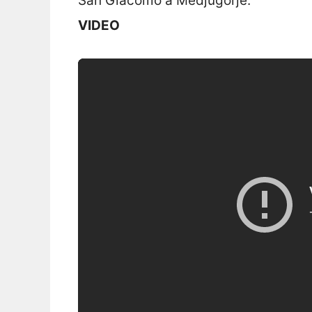
San Giacomo a Medjugorje.
VIDEO