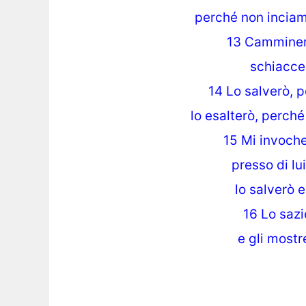
perché non inciamp
13 Camminera
schiaccer
14 Lo salverò, p
lo esalterò, perch
15 Mi invoche
presso di lu
lo salverò e
16 Lo sazi
e gli mostr