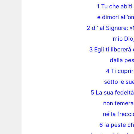
1 Tu che abiti 
e dimori all’
2 di’ al Signore: 
mio Dio,
3 Egli ti libererà
dalla pes
4 Ti copri
sotto le sue
5 La sua fedeltà
non temerai 
né la frecci
6 la peste c