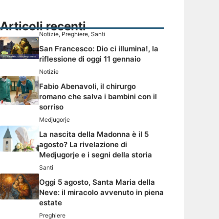
Articoli recenti
Notizie
,
Preghiere
,
Santi
San Francesco: Dio ci illumina!, la
riflessione di oggi 11 gennaio
Notizie
Fabio Abenavoli, il chirurgo
romano che salva i bambini con il
sorriso
Medjugorje
La nascita della Madonna è il 5
agosto? La rivelazione di
Medjugorje e i segni della storia
Santi
Oggi 5 agosto, Santa Maria della
Neve: il miracolo avvenuto in piena
estate
Preghiere