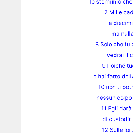
lo sterminio ch
7 Mille ca
e diecimi
ma nulla
8 Solo che tu 
vedrai il 
9 Poiché tuo
e hai fatto dell
10 non ti pot
nessun colpo 
11 Egli darà
di custodirti
12 Sulle lo