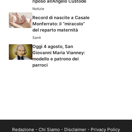
riposo all’Angelo Custode
Notizie
Record di nascite a Casale
Monferrato: il “miracolo”
del reparto maternità
Santi
Oggi 4 agosto, San
Giovanni Maria Vianney:
modello e patrono dei
parroci
Redazione
-
Chi Siamo
-
Disclaimer
-
Privacy Policy