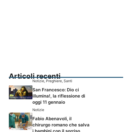
Articoli recenti
Notizie
,
Preghiere
,
Santi
San Francesco: Dio ci
illumina!, la riflessione di
oggi 11 gennaio
Notizie
Fabio Abenavoli, il
chirurgo romano che salva
i bambini con il sorriso