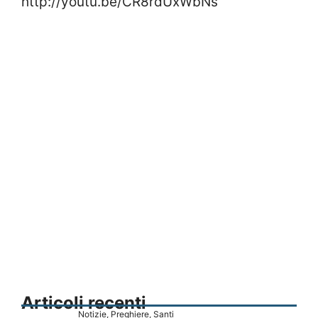
http://youtu.be/CR8rdUxWbNs
Articoli recenti
Notizie
,
Preghiere
,
Santi