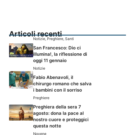
Articoli recenti
Notizie
,
Preghiere
,
Santi
San Francesco: Dio ci
illumina!, la riflessione di
oggi 11 gennaio
Notizie
Fabio Abenavoli, il
chirurgo romano che salva
i bambini con il sorriso
Preghiere
Preghiera della sera 7
agosto: dona la pace al
nostro cuore e proteggici
questa notte
Novene