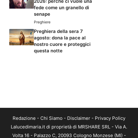
2026: perché ci vuole una
fede come un granello di
senape
Preghiere
Preghiera della sera 7
agosto: dona la pace al
nostro cuore e proteggici
questa notte
Redazione
-
Chi Siamo
-
Disclaimer
-
Privacy Policy
Lalucedimaria.it di proprietà di MRSHARE SRL - Via A.
Volta 16 - Palazzo C, 20093 Cologno Monzese (MI) -