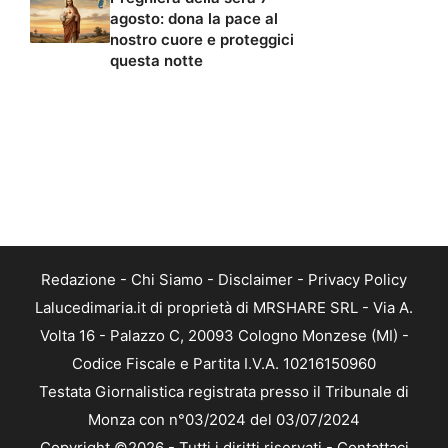
agosto: dona la pace al
nostro cuore e proteggici
questa notte
Redazione
-
Chi Siamo
-
Disclaimer
-
Privacy Policy
Lalucedimaria.it di proprietà di MRSHARE SRL - Via A.
Volta 16 - Palazzo C, 20093 Cologno Monzese (MI) -
Codice Fiscale e Partita I.V.A. 10216150960
Testata Giornalistica registrata presso il Tribunale di
Monza con n°03/2024 del 03/07/2024
Copyright ©2026 - Tutti i diritti riservati -
Contattaci